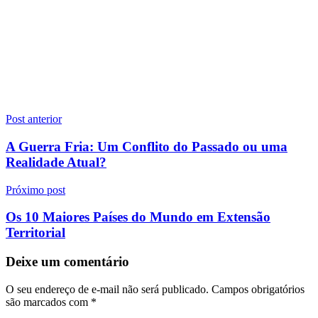
Navegação
Post anterior
de
A Guerra Fria: Um Conflito do Passado ou uma
Post
Realidade Atual?
Próximo post
Os 10 Maiores Países do Mundo em Extensão
Territorial
Deixe um comentário
O seu endereço de e-mail não será publicado.
Campos obrigatórios
são marcados com
*