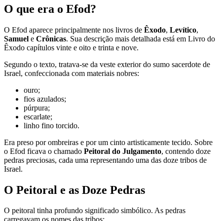
O que era o Efod?
O Efod aparece principalmente nos livros de
Êxodo
,
Levítico
,
Samuel
e
Crônicas
. Sua descrição mais detalhada está em Livro do
Êxodo capítulos vinte e oito e trinta e nove.
Segundo o texto, tratava-se da veste exterior do sumo sacerdote de
Israel, confeccionada com materiais nobres:
ouro;
fios azulados;
púrpura;
escarlate;
linho fino torcido.
Era preso por ombreiras e por um cinto artisticamente tecido. Sobre
o Efod ficava o chamado
Peitoral do Julgamento
, contendo doze
pedras preciosas, cada uma representando uma das doze tribos de
Israel.
O Peitoral e as Doze Pedras
O peitoral tinha profundo significado simbólico. As pedras
carregavam os nomes das tribos: