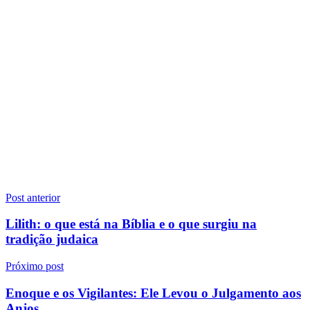
Navegação
Post anterior
de
Lilith: o que está na Bíblia e o que surgiu na
Post
tradição judaica
Próximo post
Enoque e os Vigilantes: Ele Levou o Julgamento aos
Anjos