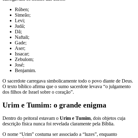
Rúben;
Simeão;
Levi;
Judá;
Dã;
Naftali;
Gade;
Aser;
Issacar;
Zebulom;
José;
Benjamim.
O sacerdote carregava simbolicamente todo o povo diante de Deus.
O texto bíblico afirma que o sumo sacerdote levava “o julgamento
dos filhos de Israel sobre o coração”.
Urim e Tumim: o grande enigma
Dentro do peitoral estavam o
Urim e Tumim
, dois objetos cuja
descrição física nunca foi revelada claramente pela Bíblia.
O nome “Urim” costuma ser associado a “luzes”, enquanto