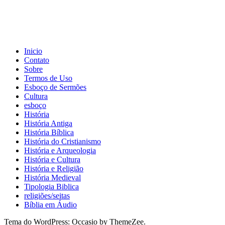
Inicio
Contato
Sobre
Termos de Uso
Esboço de Sermões
Cultura
esboço
História
História Antiga
História Bíblica
História do Cristianismo
História e Arqueologia
História e Cultura
História e Religião
História Medieval
Tipologia Biblica
religiões/seitas
Bíblia em Áudio
Tema do WordPress: Occasio by ThemeZee.