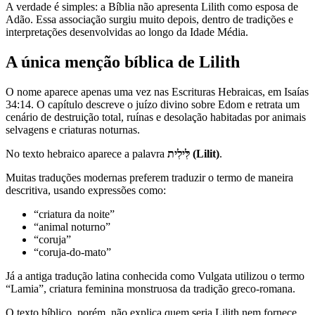
A verdade é simples: a Bíblia não apresenta Lilith como esposa de
Adão. Essa associação surgiu muito depois, dentro de tradições e
interpretações desenvolvidas ao longo da Idade Média.
A única menção bíblica de Lilith
O nome aparece apenas uma vez nas Escrituras Hebraicas, em Isaías
34:14. O capítulo descreve o juízo divino sobre Edom e retrata um
cenário de destruição total, ruínas e desolação habitadas por animais
selvagens e criaturas noturnas.
No texto hebraico aparece a palavra
לִּילִית (Lilit)
.
Muitas traduções modernas preferem traduzir o termo de maneira
descritiva, usando expressões como:
“criatura da noite”
“animal noturno”
“coruja”
“coruja-do-mato”
Já a antiga tradução latina conhecida como Vulgata utilizou o termo
“Lamia”, criatura feminina monstruosa da tradição greco-romana.
O texto bíblico, porém, não explica quem seria Lilith nem fornece