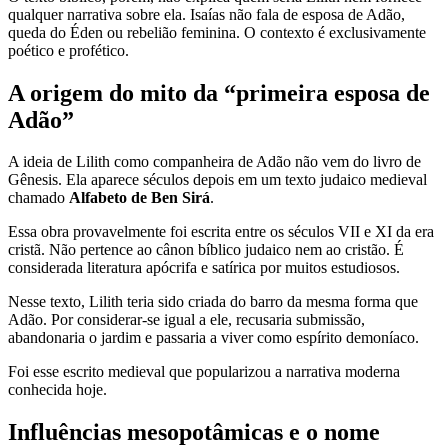
qualquer narrativa sobre ela. Isaías não fala de esposa de Adão,
queda do Éden ou rebelião feminina. O contexto é exclusivamente
poético e profético.
A origem do mito da “primeira esposa de
Adão”
A ideia de Lilith como companheira de Adão não vem do livro de
Gênesis. Ela aparece séculos depois em um texto judaico medieval
chamado
Alfabeto de Ben Sirá
.
Essa obra provavelmente foi escrita entre os séculos VII e XI da era
cristã. Não pertence ao cânon bíblico judaico nem ao cristão. É
considerada literatura apócrifa e satírica por muitos estudiosos.
Nesse texto, Lilith teria sido criada do barro da mesma forma que
Adão. Por considerar-se igual a ele, recusaria submissão,
abandonaria o jardim e passaria a viver como espírito demoníaco.
Foi esse escrito medieval que popularizou a narrativa moderna
conhecida hoje.
Influências mesopotâmicas e o nome