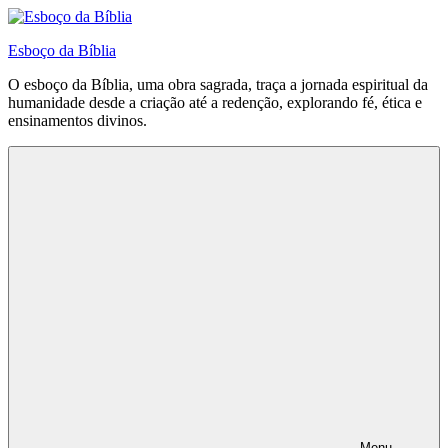
Pular
para
Esboço da Bíblia
o
conteúdo
O esboço da Bíblia, uma obra sagrada, traça a jornada espiritual da
humanidade desde a criação até a redenção, explorando fé, ética e
ensinamentos divinos.
Menu