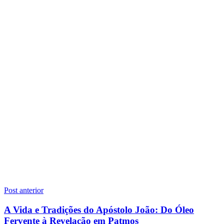
Navegação
Post anterior
de
A Vida e Tradições do Apóstolo João: Do Óleo
Post
Fervente à Revelação em Patmos