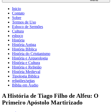
Inicio
Contato
Sobre
Termos de Uso
Esboço de Sermões
Cultura
esboço
História
História Antiga
História Bíblica
História do Cristianismo
História e Arqueologia
História e Cultura
História e Religião
História Medieval
Tipologia Biblica
religiões/seitas
Bíblia em Áudio
A História de Tiago Filho de Alfeu: O
Primeiro Apóstolo Martirizado