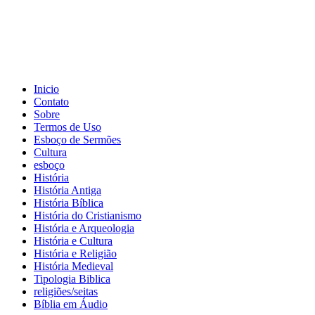
Inicio
Contato
Sobre
Termos de Uso
Esboço de Sermões
Cultura
esboço
História
História Antiga
História Bíblica
História do Cristianismo
História e Arqueologia
História e Cultura
História e Religião
História Medieval
Tipologia Biblica
religiões/seitas
Bíblia em Áudio