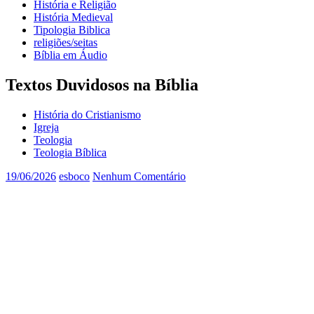
História e Religião
História Medieval
Tipologia Biblica
religiões/seitas
Bíblia em Áudio
Textos Duvidosos na Bíblia
História do Cristianismo
Igreja
Teologia
Teologia Bíblica
19/06/2026
esboco
Nenhum Comentário