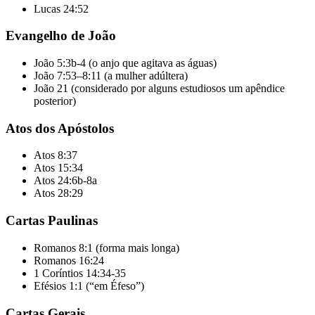
Lucas 24:52
Evangelho de João
João 5:3b-4 (o anjo que agitava as águas)
João 7:53–8:11 (a mulher adúltera)
João 21 (considerado por alguns estudiosos um apêndice
posterior)
Atos dos Apóstolos
Atos 8:37
Atos 15:34
Atos 24:6b-8a
Atos 28:29
Cartas Paulinas
Romanos 8:1 (forma mais longa)
Romanos 16:24
1 Coríntios 14:34-35
Efésios 1:1 (“em Éfeso”)
Cartas Gerais