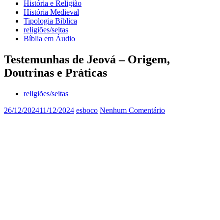
História e Religião
História Medieval
Tipologia Biblica
religiões/seitas
Bíblia em Áudio
Testemunhas de Jeová – Origem,
Doutrinas e Práticas
religiões/seitas
26/12/2024
11/12/2024
esboco
Nenhum Comentário