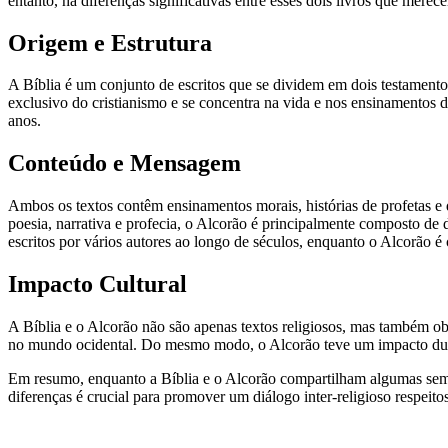
entanto, há diferenças significativas entre esses dois livros que merec
Origem e Estrutura
A Bíblia é um conjunto de escritos que se dividem em dois testame
exclusivo do cristianismo e se concentra na vida e nos ensinamentos 
anos.
Conteúdo e Mensagem
Ambos os textos contêm ensinamentos morais, histórias de profetas e di
poesia, narrativa e profecia, o Alcorão é principalmente composto de
escritos por vários autores ao longo de séculos, enquanto o Alcorão 
Impacto Cultural
A Bíblia e o Alcorão não são apenas textos religiosos, mas também obra
no mundo ocidental. Do mesmo modo, o Alcorão teve um impacto durado
Em resumo, enquanto a Bíblia e o Alcorão compartilham algumas semel
diferenças é crucial para promover um diálogo inter-religioso respeito