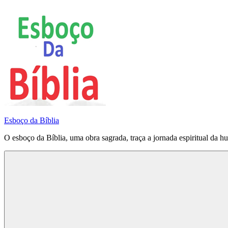
Pular
para
o
conteúdo
Esboço da Bíblia
O esboço da Bíblia, uma obra sagrada, traça a jornada espiritual da h