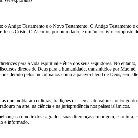
em ser exploradas.
ntos: o Antigo Testamento e o Novo Testamento. O Antigo Testamento é
de Jesus Cristo. O Alcorão, por outro lado, é um único livro composto 
retrizes para a vida espiritual e ética dos seus seguidores. No entanto,
 discursos diretos de Deus para a humanidade, transmitidos por Maomé. 
é considerado pelos muçulmanos como a palavra literal de Deus, sem alt
s que moldaram culturas, tradições e sistemas de valores ao longo dos s
uro na arte, na ciência e na jurisprudência nos países islâmicos.
hanças como textos sagrados, suas diferenças em origem, estrutura, c
so e informado.