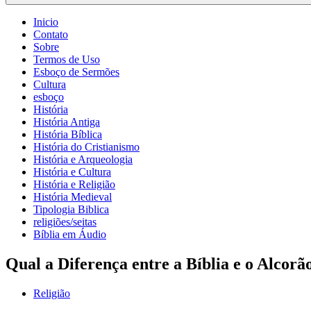
Inicio
Contato
Sobre
Termos de Uso
Esboço de Sermões
Cultura
esboço
História
História Antiga
História Bíblica
História do Cristianismo
História e Arqueologia
História e Cultura
História e Religião
História Medieval
Tipologia Biblica
religiões/seitas
Bíblia em Áudio
Qual a Diferença entre a Bíblia e o Alcorã
Religião