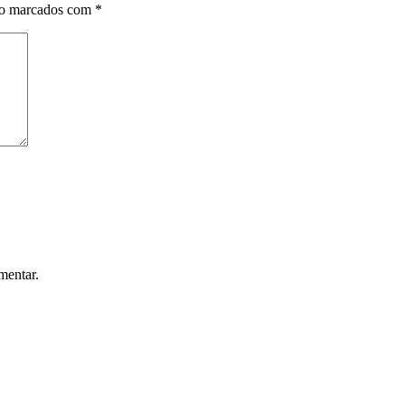
ão marcados com
*
mentar.