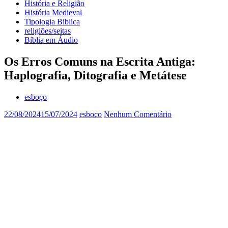
História e Religião
História Medieval
Tipologia Biblica
religiões/seitas
Bíblia em Áudio
Os Erros Comuns na Escrita Antiga:
Haplografia, Ditografia e Metátese
esboço
22/08/2024
15/07/2024
esboco
Nenhum Comentário