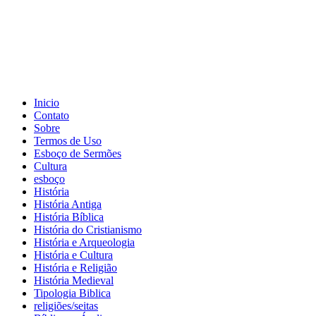
Inicio
Contato
Sobre
Termos de Uso
Esboço de Sermões
Cultura
esboço
História
História Antiga
História Bíblica
História do Cristianismo
História e Arqueologia
História e Cultura
História e Religião
História Medieval
Tipologia Biblica
religiões/seitas