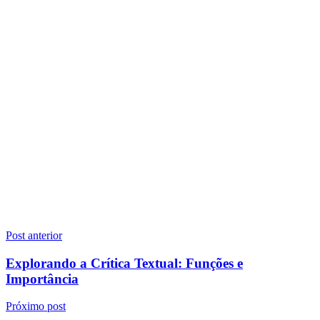
Navegação
Post anterior
de
Explorando a Crítica Textual: Funções e
Post
Importância
Próximo post