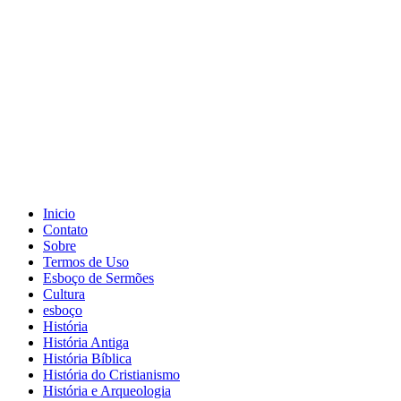
Inicio
Contato
Sobre
Termos de Uso
Esboço de Sermões
Cultura
esboço
História
História Antiga
História Bíblica
História do Cristianismo
História e Arqueologia