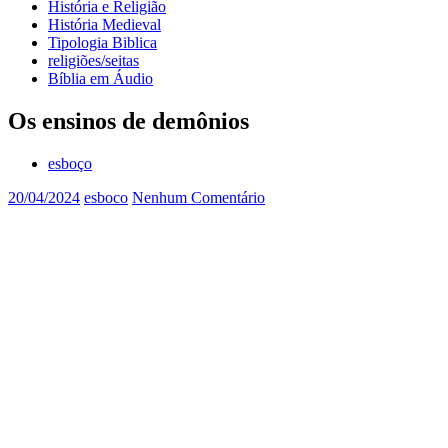
História e Religião
História Medieval
Tipologia Biblica
religiões/seitas
Bíblia em Áudio
Os ensinos de demônios
esboço
20/04/2024
esboco
Nenhum Comentário