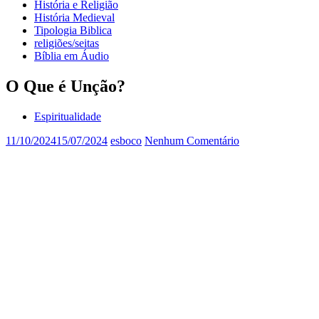
História e Religião
História Medieval
Tipologia Biblica
religiões/seitas
Bíblia em Áudio
O Que é Unção?
Espiritualidade
11/10/2024
15/07/2024
esboco
Nenhum Comentário