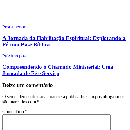
Navegação
Post anterior
de
A Jornada da Habilitação Espiritual: Explorando a
Post
Fé com Base Bíblica
Próximo post
Compreendendo o Chamado Ministerial: Uma
Jornada de Fé e Serviço
Deixe um comentário
O seu endereço de e-mail não será publicado.
Campos obrigatórios
são marcados com
*
Comentário
*