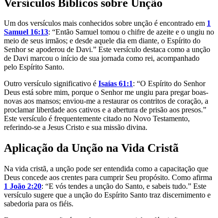
Versículos Bíblicos sobre Unção
Um dos versículos mais conhecidos sobre unção é encontrado em
1
Samuel 16:13
: “Então Samuel tomou o chifre de azeite e o ungiu no
meio de seus irmãos; e desde aquele dia em diante, o Espírito do
Senhor se apoderou de Davi.” Este versículo destaca como a unção
de Davi marcou o início de sua jornada como rei, acompanhado
pelo Espírito Santo.
Outro versículo significativo é
Isaías 61:1
: “O Espírito do Senhor
Deus está sobre mim, porque o Senhor me ungiu para pregar boas-
novas aos mansos; enviou-me a restaurar os contritos de coração, a
proclamar liberdade aos cativos e a abertura de prisão aos presos.”
Este versículo é frequentemente citado no Novo Testamento,
referindo-se a Jesus Cristo e sua missão divina.
Aplicação da Unção na Vida Cristã
Na vida cristã, a unção pode ser entendida como a capacitação que
Deus concede aos crentes para cumprir Seu propósito. Como afirma
1 João 2:20
: “E vós tendes a unção do Santo, e sabeis tudo.” Este
versículo sugere que a unção do Espírito Santo traz discernimento e
sabedoria para os fiéis.