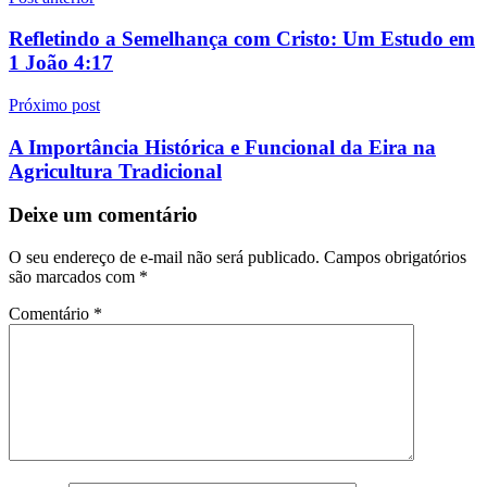
Navegação
de
Refletindo a Semelhança com Cristo: Um Estudo em
Post
1 João 4:17
Próximo post
A Importância Histórica e Funcional da Eira na
Agricultura Tradicional
Deixe um comentário
O seu endereço de e-mail não será publicado.
Campos obrigatórios
são marcados com
*
Comentário
*