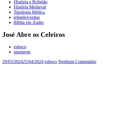
História e Religião
História Medieval
Tipologia Biblica
religiões/seitas
Bíblia em Áudio
José Abre os Celeiros
esboço
spurgeon
29/03/2024
25/04/2024
esboco
Nenhum Comentário