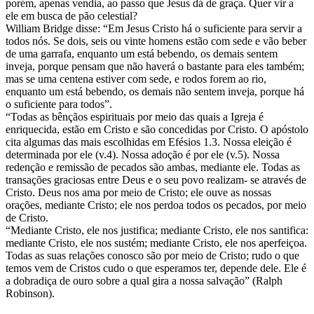
porém, apenas vendia, ao passo que Jesus dá de graça. Quer vir a
ele em busca de pão celestial?
William Bridge disse: “Em Jesus Cristo há o suficiente para servir a
todos nós. Se dois, seis ou vinte homens estão com sede e vão beber
de uma garrafa, enquanto um está bebendo, os demais sentem
inveja, porque pensam que não haverá o bastante para eles também;
mas se uma centena estiver com sede, e rodos forem ao rio,
enquanto um está bebendo, os demais não sentem inveja, porque há
o suficiente para todos”.
“Todas as bênçãos espirituais por meio das quais a Igreja é
enriquecida, estão em Cristo e são concedidas por Cristo. O apóstolo
cita algumas das mais escolhidas em Efésios 1.3. Nossa eleição é
determinada por ele (v.4). Nossa adoção é por ele (v.5). Nossa
redenção e remissão de pecados são ambas, mediante ele. Todas as
transações graciosas entre Deus e o seu povo realizam- se através de
Cristo. Deus nos ama por meio de Cristo; ele ouve as nossas
orações, mediante Cristo; ele nos perdoa todos os pecados, por meio
de Cristo.
“Mediante Cristo, ele nos justifica; mediante Cristo, ele nos santifica:
mediante Cristo, ele nos sustém; mediante Cristo, ele nos aperfeiçoa.
Todas as suas relações conosco são por meio de Cristo; rudo o que
temos vem de Cristos cudo o que esperamos ter, depende dele. Ele é
a dobradiça de ouro sobre a qual gira a nossa salvação” (Ralph
Robinson).