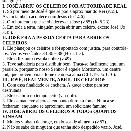
sua graça!
I. JOSÉ ABRIU OS CELEIROS POR AUTORIDADE REAL
1. Só por meio de José é que se podia aproximar do Rei (v.55).
Assim também acontece com Jesus (Jo 14.6).
2. O rei ordenou que se obedecesse a José (v.55) (Jo 5.23).
3. Em toda a terra, ninguém podia abrir um celeiro, exceto José (Jo
3.35).
II. JOSÉ ERA A PESSOA CERTA PARA ABRIR OS
CELEIROS
1. Ele planejou os celeiros e foi apontado com justiça, para controla-
los. Ver os versículos 33-36 e 38 (Hb 1.1-3).
2. Ele o fez numa escala nobre (v.49).
3. Teve sabedoria para distribuir bem. Traça-se facilmente aqui um
paralelo, porquanto nosso Senhor é aquele Mordomo, um dentre
mil, que proveu para a fome de nossa alma (CI 1.19; Jo 1.16).
III. JOSÉ, REALMENTE, ABRIU OS CELEIROS
1. Com essa finalidade os enchera. A graça existe para ser
desfrutada.
2. Ele os abriu no tempo certo (v.55-56).
3. Ele os manteve abertos, enquanto durou a fome. Nunca se
fecharam, enquanto se aproximou um solicitante faminto.
IV. JOSÉ ABRIU OS CELEIROS A TODOS QUANTOS
VINHAM
1. Muitos vinham de longe, em busca de alimento (v.57).
2. Não se sabe de ninguém que tenha sido despedido vazio. José,