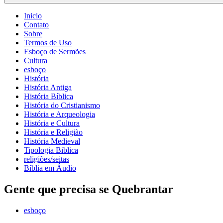
Inicio
Contato
Sobre
Termos de Uso
Esboço de Sermões
Cultura
esboço
História
História Antiga
História Bíblica
História do Cristianismo
História e Arqueologia
História e Cultura
História e Religião
História Medieval
Tipologia Biblica
religiões/seitas
Bíblia em Áudio
Gente que precisa se Quebrantar
esboço