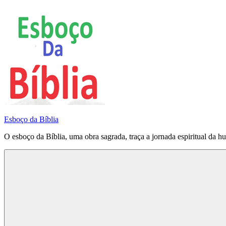
Pular
para
o
conteúdo
Esboço da Bíblia
O esboço da Bíblia, uma obra sagrada, traça a jornada espiritual da h