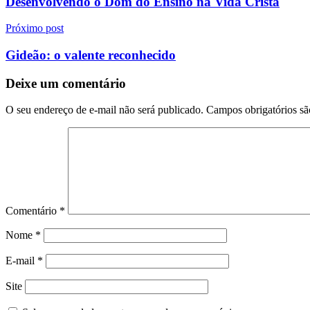
Desenvolvendo o Dom do Ensino na Vida Cristã
Post
Próximo post
Gideão: o valente reconhecido
Deixe um comentário
O seu endereço de e-mail não será publicado.
Campos obrigatórios s
Comentário
*
Nome
*
E-mail
*
Site