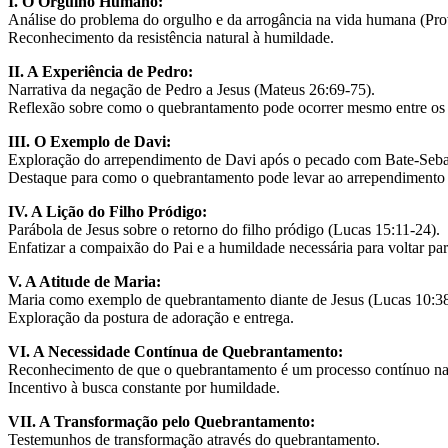
I. O Orgulho Humano:
Análise do problema do orgulho e da arrogância na vida humana (Prov
Reconhecimento da resistência natural à humildade.
II. A Experiência de Pedro:
Narrativa da negação de Pedro a Jesus (Mateus 26:69-75).
Reflexão sobre como o quebrantamento pode ocorrer mesmo entre os 
III. O Exemplo de Davi:
Exploração do arrependimento de Davi após o pecado com Bate-Seba
Destaque para como o quebrantamento pode levar ao arrependimento
IV. A Lição do Filho Pródigo:
Parábola de Jesus sobre o retorno do filho pródigo (Lucas 15:11-24).
Enfatizar a compaixão do Pai e a humildade necessária para voltar par
V. A Atitude de Maria:
Maria como exemplo de quebrantamento diante de Jesus (Lucas 10:38
Exploração da postura de adoração e entrega.
VI. A Necessidade Contínua de Quebrantamento:
Reconhecimento de que o quebrantamento é um processo contínuo na v
Incentivo à busca constante por humildade.
VII. A Transformação pelo Quebrantamento:
Testemunhos de transformação através do quebrantamento.