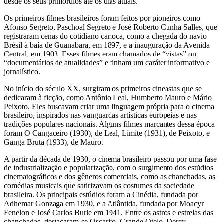
desde os seus primórdios até os dias atuais.
Os primeiros filmes brasileiros foram feitos por pioneiros como
Afonso Segreto, Paschoal Segreto e José Roberto Cunha Salles, que
registraram cenas do cotidiano carioca, como a chegada do navio
Brésil à baía de Guanabara, em 1897, e a inauguração da Avenida
Central, em 1903. Esses filmes eram chamados de “vistas” ou
“documentários de atualidades” e tinham um caráter informativo e
jornalístico.
No início do século XX, surgiram os primeiros cineastas que se
dedicaram à ficção, como Antônio Leal, Humberto Mauro e Mário
Peixoto. Eles buscavam criar uma linguagem própria para o cinema
brasileiro, inspirados nas vanguardas artísticas europeias e nas
tradições populares nacionais. Alguns filmes marcantes dessa época
foram O Cangaceiro (1930), de Leal, Limite (1931), de Peixoto, e
Ganga Bruta (1933), de Mauro.
A partir da década de 1930, o cinema brasileiro passou por uma fase
de industrialização e popularização, com o surgimento dos estúdios
cinematográficos e dos gêneros comerciais, como as chanchadas, as
comédias musicais que satirizavam os costumes da sociedade
brasileira. Os principais estúdios foram a Cinédia, fundada por
Adhemar Gonzaga em 1930, e a Atlântida, fundada por Moacyr
Fenelon e José Carlos Burle em 1941. Entre os astros e estrelas das
chanchadas, destacaram-se Oscarito, Grande Otelo, Dercy