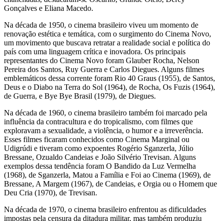
Gonçalves e Eliana Macedo.
Na década de 1950, o cinema brasileiro viveu um momento de
renovação estética e temática, com o surgimento do Cinema Novo,
um movimento que buscava retratar a realidade social e política do
país com uma linguagem crítica e inovadora. Os principais
representantes do Cinema Novo foram Glauber Rocha, Nelson
Pereira dos Santos, Ruy Guerra e Carlos Diegues. Alguns filmes
emblemáticos dessa corrente foram Rio 40 Graus (1955), de Santos,
Deus e o Diabo na Terra do Sol (1964), de Rocha, Os Fuzis (1964),
de Guerra, e Bye Bye Brasil (1979), de Diegues.
Na década de 1960, o cinema brasileiro também foi marcado pela
influência da contracultura e do tropicalismo, com filmes que
exploravam a sexualidade, a violência, o humor e a irreverência.
Esses filmes ficaram conhecidos como Cinema Marginal ou
Udigrúdi e tiveram como expoentes Rogério Sganzerla, Júlio
Bressane, Ozualdo Candeias e João Silvério Trevisan. Alguns
exemplos dessa tendência foram O Bandido da Luz Vermelha
(1968), de Sganzerla, Matou a Família e Foi ao Cinema (1969), de
Bressane, A Margem (1967), de Candeias, e Orgia ou o Homem que
Deu Cria (1970), de Trevisan.
Na década de 1970, o cinema brasileiro enfrentou as dificuldades
impostas pela censura da ditadura militar, mas também produziu