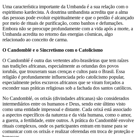
Uma característica importante da Umbanda é a sua relação com o
espiritismo kardecista. A doutrina umbandista acredita que a alma
das pessoas pode evoluir espiritualmente e que o perdão é alcançado
por meio de rituais de purificação, como banhos e defumações.
Embora não se preocupe profundamente com a vida após a morte, a
Umbanda acredita no retorno das energias cósmicas, algo
relacionado ao conceito de carma.
O Candomblé e o Sincretismo com o Catolicismo
O Candomblé é outra das vertentes afro-brasileiras que tem raízes
nas tradições africanas, especialmente as oriundas dos povos
iorubás, que trouxeram suas crenças e cultos para o Brasil. Essa
religião é profundamente influenciada pelo catolicismo popular,
especialmente pelos escravos africanos que se viram forçados a
esconder suas práticas religiosas sob a fachada dos santos católicos.
No Candomblé, os orixás (divindades africanas) são considerados
intermediários entre os humanos e Deus, sendo este último visto
como uma entidade impessoal e distante. Cada orixá está associado
a aspectos específicos da natureza e da vida humana, como o amor,
a guerra, a fertilidade, entre outros. A prática do Candomblé envolve
rituais complexos, onde os participantes entram em transe para se
comunicar com os orixás e realizar oferendas em troca de proteção e
benesses.