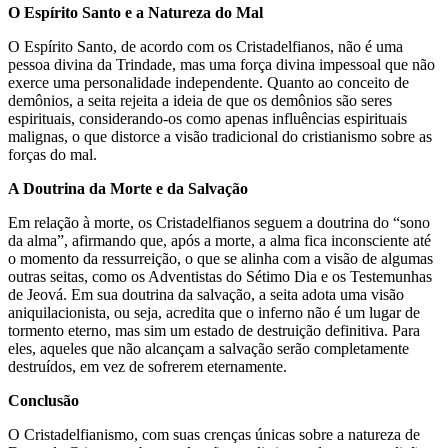
O Espírito Santo e a Natureza do Mal
O Espírito Santo, de acordo com os Cristadelfianos, não é uma
pessoa divina da Trindade, mas uma força divina impessoal que não
exerce uma personalidade independente. Quanto ao conceito de
demônios, a seita rejeita a ideia de que os demônios são seres
espirituais, considerando-os como apenas influências espirituais
malignas, o que distorce a visão tradicional do cristianismo sobre as
forças do mal.
A Doutrina da Morte e da Salvação
Em relação à morte, os Cristadelfianos seguem a doutrina do “sono
da alma”, afirmando que, após a morte, a alma fica inconsciente até
o momento da ressurreição, o que se alinha com a visão de algumas
outras seitas, como os Adventistas do Sétimo Dia e os Testemunhas
de Jeová. Em sua doutrina da salvação, a seita adota uma visão
aniquilacionista, ou seja, acredita que o inferno não é um lugar de
tormento eterno, mas sim um estado de destruição definitiva. Para
eles, aqueles que não alcançam a salvação serão completamente
destruídos, em vez de sofrerem eternamente.
Conclusão
O Cristadelfianismo, com suas crenças únicas sobre a natureza de