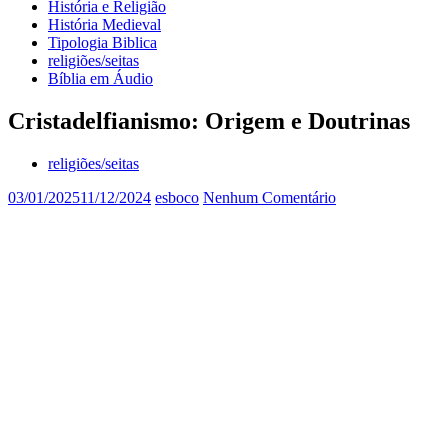
História e Religião
História Medieval
Tipologia Biblica
religiões/seitas
Bíblia em Áudio
Cristadelfianismo: Origem e Doutrinas
religiões/seitas
03/01/2025
11/12/2024
esboco
Nenhum Comentário