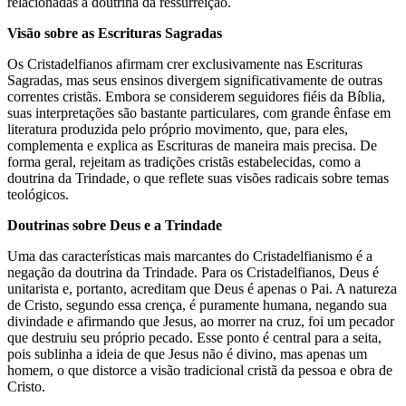
relacionadas à doutrina da ressurreição.
Visão sobre as Escrituras Sagradas
Os Cristadelfianos afirmam crer exclusivamente nas Escrituras
Sagradas, mas seus ensinos divergem significativamente de outras
correntes cristãs. Embora se considerem seguidores fiéis da Bíblia,
suas interpretações são bastante particulares, com grande ênfase em
literatura produzida pelo próprio movimento, que, para eles,
complementa e explica as Escrituras de maneira mais precisa. De
forma geral, rejeitam as tradições cristãs estabelecidas, como a
doutrina da Trindade, o que reflete suas visões radicais sobre temas
teológicos.
Doutrinas sobre Deus e a Trindade
Uma das características mais marcantes do Cristadelfianismo é a
negação da doutrina da Trindade. Para os Cristadelfianos, Deus é
unitarista e, portanto, acreditam que Deus é apenas o Pai. A natureza
de Cristo, segundo essa crença, é puramente humana, negando sua
divindade e afirmando que Jesus, ao morrer na cruz, foi um pecador
que destruiu seu próprio pecado. Esse ponto é central para a seita,
pois sublinha a ideia de que Jesus não é divino, mas apenas um
homem, o que distorce a visão tradicional cristã da pessoa e obra de
Cristo.