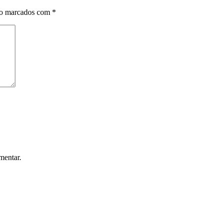
ão marcados com
*
mentar.