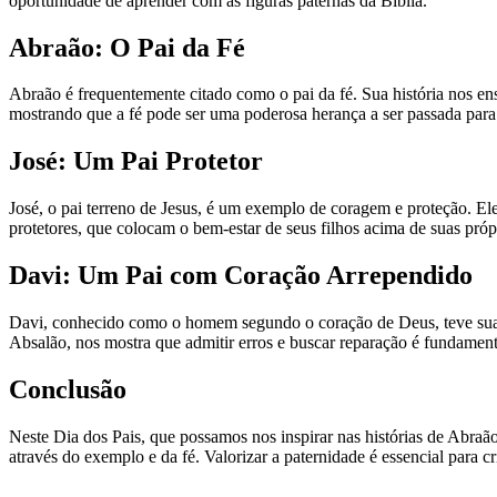
oportunidade de aprender com as figuras paternas da Bíblia.
Abraão: O Pai da Fé
Abraão é frequentemente citado como o pai da fé. Sua história nos en
mostrando que a fé pode ser uma poderosa herança a ser passada para 
José: Um Pai Protetor
José, o pai terreno de Jesus, é um exemplo de coragem e proteção. Ele
protetores, que colocam o bem-estar de seus filhos acima de suas pró
Davi: Um Pai com Coração Arrependido
Davi, conhecido como o homem segundo o coração de Deus, teve suas
Absalão, nos mostra que admitir erros e buscar reparação é fundament
Conclusão
Neste Dia dos Pais, que possamos nos inspirar nas histórias de Abra
através do exemplo e da fé. Valorizar a paternidade é essencial para cr