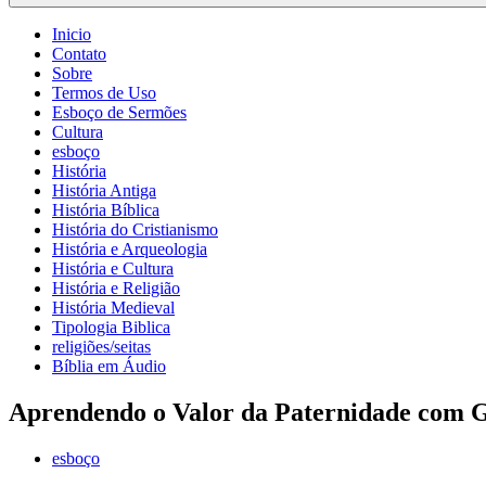
Inicio
Contato
Sobre
Termos de Uso
Esboço de Sermões
Cultura
esboço
História
História Antiga
História Bíblica
História do Cristianismo
História e Arqueologia
História e Cultura
História e Religião
História Medieval
Tipologia Biblica
religiões/seitas
Bíblia em Áudio
Aprendendo o Valor da Paternidade com 
esboço