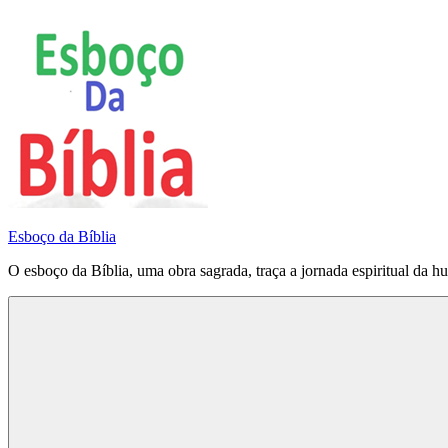
Pular
para
o
conteúdo
Esboço da Bíblia
O esboço da Bíblia, uma obra sagrada, traça a jornada espiritual da h