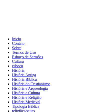
Inicio
Contato
Sobre
Termos de Uso
Esboço de Sermões
Cultura
esboço
História
História Antiga
História Bíblica
História do Cristianismo
História e Arqueologia
História e Cultura
História e Religião
História Medieval
Tipologia Biblica
religiões/seitas