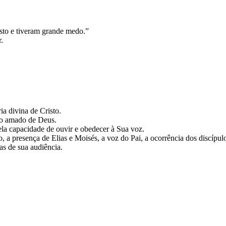
osto e tiveram grande medo.”
.
a divina de Cristo.
lho amado de Deus.
ela capacidade de ouvir e obedecer à Sua voz.
 a presença de Elias e Moisés, a voz do Pai, a ocorrência dos discípul
as de sua audiência.