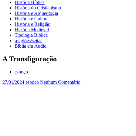
História Bíblica
História do Cristianismo
História e Arqueologia
História e Cultura
História e Religião
História Medieval
Tipologia Biblica
religiões/seitas
Bíblia em Áudio
A Transfiguração
esboço
27/01/2024
esboco
Nenhum Comentário