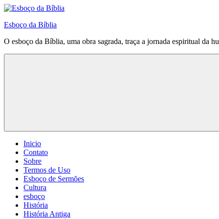
Pular
para
Esboço da Bíblia
o
conteúdo
O esboço da Bíblia, uma obra sagrada, traça a jornada espiritual da h
Inicio
Contato
Sobre
Termos de Uso
Esboço de Sermões
Cultura
esboço
História
História Antiga