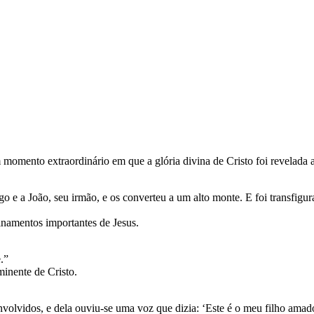
omento extraordinário em que a glória divina de Cristo foi revelada a
o e a João, seu irmão, e os converteu a um alto monte. E foi transfigur
inamentos importantes de Jesus.
.”
minente de Cristo.
volvidos, e dela ouviu-se uma voz que dizia: ‘Este é o meu filho am