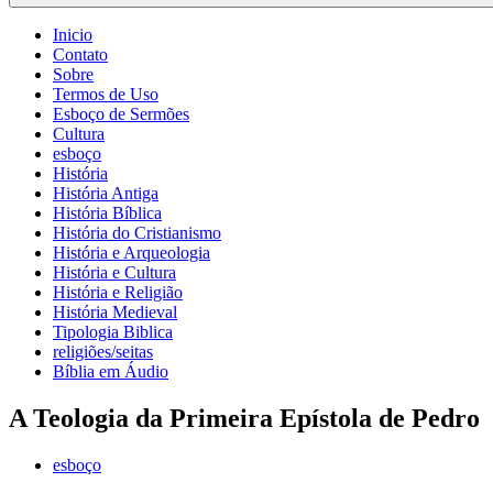
Inicio
Contato
Sobre
Termos de Uso
Esboço de Sermões
Cultura
esboço
História
História Antiga
História Bíblica
História do Cristianismo
História e Arqueologia
História e Cultura
História e Religião
História Medieval
Tipologia Biblica
religiões/seitas
Bíblia em Áudio
A Teologia da Primeira Epístola de Pedro
esboço