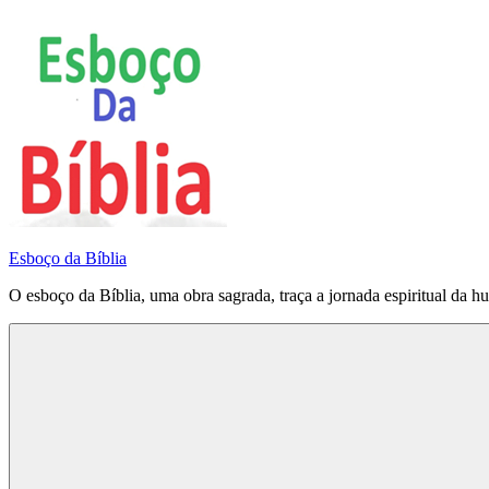
Pular
para
o
conteúdo
Esboço da Bíblia
O esboço da Bíblia, uma obra sagrada, traça a jornada espiritual da h