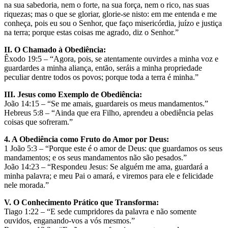
na sua sabedoria, nem o forte, na sua força, nem o rico, nas suas
riquezas; mas o que se gloriar, glorie-se nisto: em me entenda e me
conheça, pois eu sou o Senhor, que faço misericórdia, juízo e justiça
na terra; porque estas coisas me agrado, diz o Senhor.”
II. O Chamado à Obediência:
Êxodo 19:5 – “Agora, pois, se atentamente ouvirdes a minha voz e
guardardes a minha aliança, então, seráis a minha propriedade
peculiar dentre todos os povos; porque toda a terra é minha.”
III. Jesus como Exemplo de Obediência:
João 14:15 – “Se me amais, guardareis os meus mandamentos.”
Hebreus 5:8 – “Ainda que era Filho, aprendeu a obediência pelas
coisas que sofreram.”
4. A Obediência como Fruto do Amor por Deus:
1 João 5:3 – “Porque este é o amor de Deus: que guardamos os seus
mandamentos; e os seus mandamentos não são pesados.”
João 14:23 – “Respondeu Jesus: Se alguém me ama, guardará a
minha palavra; e meu Pai o amará, e viremos para ele e felicidade
nele morada.”
V. O Conhecimento Prático que Transforma:
Tiago 1:22 – “E sede cumpridores da palavra e não somente
ouvidos, enganando-vos a vós mesmos.”