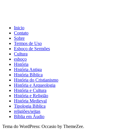
Inicio
Contato
Sobre
Termos de Uso
Esboço de Sermões
Cultura
esboço
História
História Antiga
História Bíblica
História do Cristianismo
História e Arqueologia
História e Cultura
História e Religião
História Medieval
Tipologia Biblica
religiões/seitas
Bíblia em Áudio
Tema do WordPress: Occasio by ThemeZee.