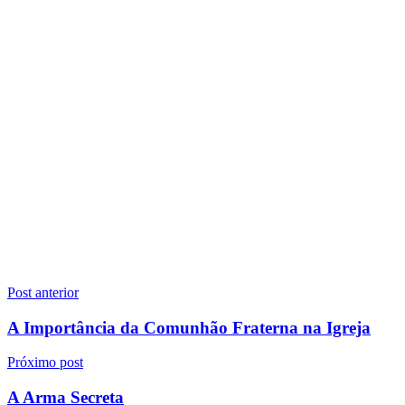
Navegação
Post anterior
de
A Importância da Comunhão Fraterna na Igreja
Post
Próximo post
A Arma Secreta