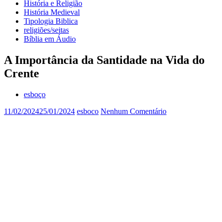
História e Religião
História Medieval
Tipologia Biblica
religiões/seitas
Bíblia em Áudio
A Importância da Santidade na Vida do
Crente
esboço
11/02/2024
25/01/2024
esboco
Nenhum Comentário