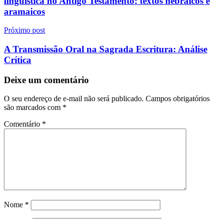
linguística no Antigo Testamento: textos hebraicos e
Post
aramaicos
Próximo post
A Transmissão Oral na Sagrada Escritura: Análise
Crítica
Deixe um comentário
O seu endereço de e-mail não será publicado.
Campos obrigatórios
são marcados com
*
Comentário
*
Nome
*