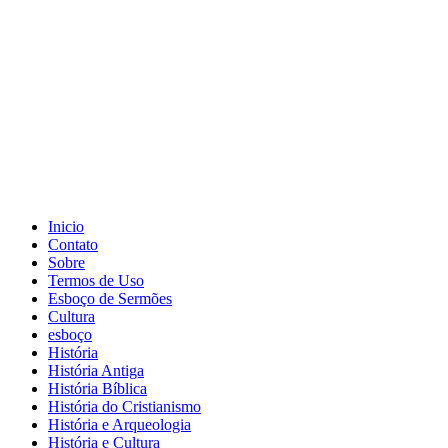
Inicio
Contato
Sobre
Termos de Uso
Esboço de Sermões
Cultura
esboço
História
História Antiga
História Bíblica
História do Cristianismo
História e Arqueologia
História e Cultura