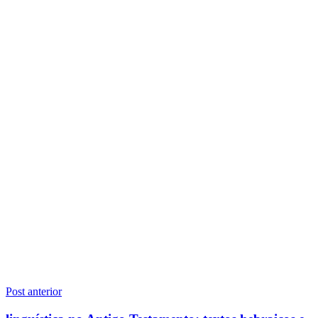
Navegação
Post anterior
de