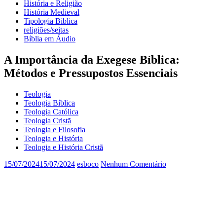
História e Religião
História Medieval
Tipologia Biblica
religiões/seitas
Bíblia em Áudio
A Importância da Exegese Bíblica:
Métodos e Pressupostos Essenciais
Teologia
Teologia Bíblica
Teologia Católica
Teologia Cristã
Teologia e Filosofia
Teologia e História
Teologia e História Cristã
15/07/2024
15/07/2024
esboco
Nenhum Comentário