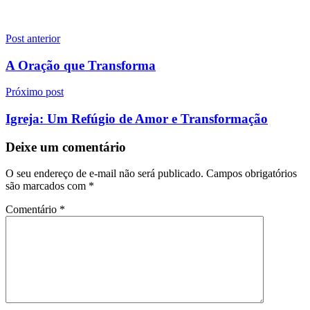
Navegação
Post anterior
de
A Oração que Transforma
Post
Próximo post
Igreja: Um Refúgio de Amor e Transformação
Deixe um comentário
O seu endereço de e-mail não será publicado.
Campos obrigatórios
são marcados com
*
Comentário
*