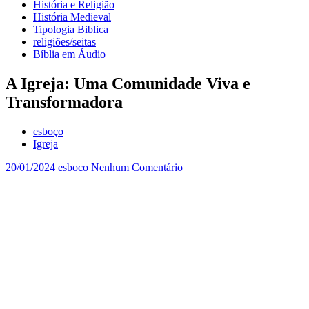
História e Religião
História Medieval
Tipologia Biblica
religiões/seitas
Bíblia em Áudio
A Igreja: Uma Comunidade Viva e
Transformadora
esboço
Igreja
20/01/2024
esboco
Nenhum Comentário