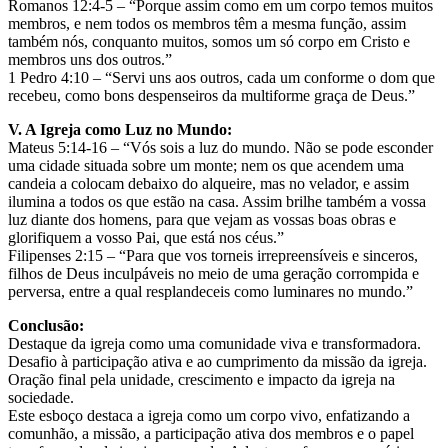
Romanos 12:4-5 – “Porque assim como em um corpo temos muitos
membros, e nem todos os membros têm a mesma função, assim
também nós, conquanto muitos, somos um só corpo em Cristo e
membros uns dos outros.”
1 Pedro 4:10 – “Servi uns aos outros, cada um conforme o dom que
recebeu, como bons despenseiros da multiforme graça de Deus.”
V. A Igreja como Luz no Mundo:
Mateus 5:14-16 – “Vós sois a luz do mundo. Não se pode esconder
uma cidade situada sobre um monte; nem os que acendem uma
candeia a colocam debaixo do alqueire, mas no velador, e assim
ilumina a todos os que estão na casa. Assim brilhe também a vossa
luz diante dos homens, para que vejam as vossas boas obras e
glorifiquem a vosso Pai, que está nos céus.”
Filipenses 2:15 – “Para que vos torneis irrepreensíveis e sinceros,
filhos de Deus inculpáveis no meio de uma geração corrompida e
perversa, entre a qual resplandeceis como luminares no mundo.”
Conclusão:
Destaque da igreja como uma comunidade viva e transformadora.
Desafio à participação ativa e ao cumprimento da missão da igreja.
Oração final pela unidade, crescimento e impacto da igreja na
sociedade.
Este esboço destaca a igreja como um corpo vivo, enfatizando a
comunhão, a missão, a participação ativa dos membros e o papel