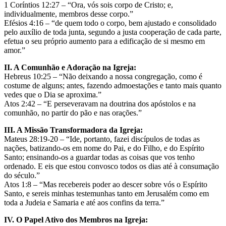
1 Coríntios 12:27 – “Ora, vós sois corpo de Cristo; e,
individualmente, membros desse corpo.”
Efésios 4:16 – “de quem todo o corpo, bem ajustado e consolidado
pelo auxílio de toda junta, segundo a justa cooperação de cada parte,
efetua o seu próprio aumento para a edificação de si mesmo em
amor.”
II. A Comunhão e Adoração na Igreja:
Hebreus 10:25 – “Não deixando a nossa congregação, como é
costume de alguns; antes, fazendo admoestações e tanto mais quanto
vedes que o Dia se aproxima.”
Atos 2:42 – “E perseveravam na doutrina dos apóstolos e na
comunhão, no partir do pão e nas orações.”
III. A Missão Transformadora da Igreja:
Mateus 28:19-20 – “Ide, portanto, fazei discípulos de todas as
nações, batizando-os em nome do Pai, e do Filho, e do Espírito
Santo; ensinando-os a guardar todas as coisas que vos tenho
ordenado. E eis que estou convosco todos os dias até à consumação
do século.”
Atos 1:8 – “Mas recebereis poder ao descer sobre vós o Espírito
Santo, e sereis minhas testemunhas tanto em Jerusalém como em
toda a Judeia e Samaria e até aos confins da terra.”
IV. O Papel Ativo dos Membros na Igreja: