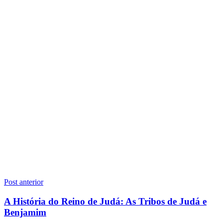
Navegação
Post anterior
de
A História do Reino de Judá: As Tribos de Judá e
Post
Benjamim