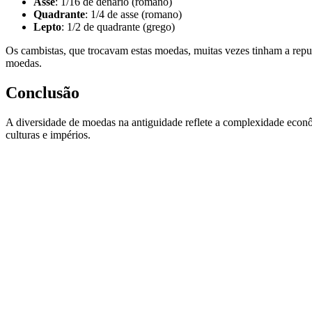
Asse
: 1/16 de denário (romano)
Quadrante
: 1/4 de asse (romano)
Lepto
: 1/2 de quadrante (grego)
Os cambistas, que trocavam estas moedas, muitas vezes tinham a repu
moedas.
Conclusão
A diversidade de moedas na antiguidade reflete a complexidade econôm
culturas e impérios.