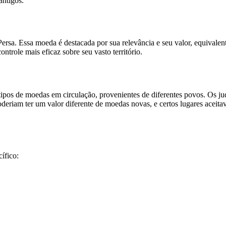
antigos.
ersa. Essa moeda é destacada por sua relevância e seu valor, equivalente
trole mais eficaz sobre seu vasto território.
pos de moedas em circulação, provenientes de diferentes povos. Os j
eriam ter um valor diferente de moedas novas, e certos lugares aceit
ífico: