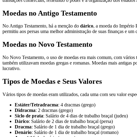
transações comerciais, refletindo o poder e a organização dos estados 
Moedas no Antigo Testamento
No Antigo Testamento, há a menção do
dárico
, a moeda do Império P
permitiu aos persas uma melhor administração de suas finanças e um con
Moedas no Novo Testamento
No Novo Testamento, o uso de moedas era mais comum, com vários ti
também utilizavam moedas gregas e romanas. Moedas mais antigas pod
lucrativo.
Tipos de Moedas e Seus Valores
Vários tipos de moedas eram utilizados, cada uma com seu valor espec
Estáter/Tetradracma
: 4 dracmas (grego)
Didracma
: 2 dracmas (grego)
Siclo de prata
: Salário de 4 dias de trabalho braçal (judeu)
Dárico
: Salário de 2 dias de trabalho braçal (persa)
Dracma
: Salário de 1 dia de trabalho braçal (grego)
Denário
: Salário de 1 dia de trabalho braçal (romano)