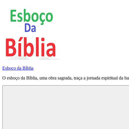
Pular
para
o
conteúdo
Esboço da Bíblia
O esboço da Bíblia, uma obra sagrada, traça a jornada espiritual da h