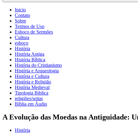
Inicio
Contato
Sobre
Termos de Uso
Esboço de Sermões
Cultura
esboço
História
História Antiga
História Bíblica
História do Cristianismo
História e Arqueologia
História e Cultura
História e Religião
História Medieval
Tipologia Biblica
religiões/seitas
Bíblia em Áudio
A Evolução das Moedas na Antiguidade: U
História